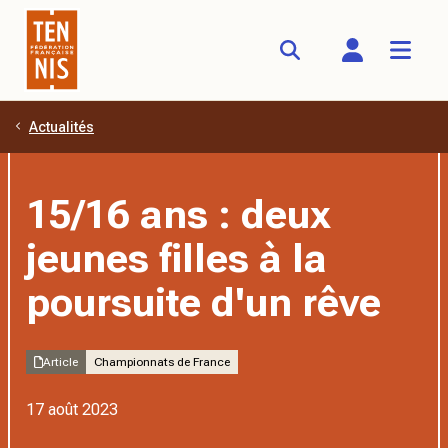
Actualités
Aller au contenu principal
15/16 ans : deux
jeunes filles à la
poursuite d'un rêve
Article
Championnats de France
17 août 2023