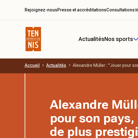
Rejoignez-nous
Presse et accréditations
Consultations

Actualités
Nos sports
Accueil
Actualités
Alexandre Müller : "Jouer pour son 
Aller au contenu principal
Alexandre Müll
pour son pays, i
de plus prestig