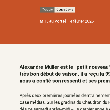
Article
Coupe Davis
M.T. au Portel
4 février 2026
Alexandre Müller est le "petit nouveau
très bon début de saison, il a reçu la 
nous a confié son ressenti et ses prem
Après deux premières journées d’entraînemen
case médias. Sur les gradins du Chaudron du Po
dès ce samedi après-midi –, le dernier appelé 