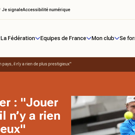
 Je signale
Accessibilité numérique
La Fédération
Equipes de France
Mon club
Se fo
pays, il n’y a rien de plus prestigieux"
er : "Jouer
l n’y a rien
ieux"