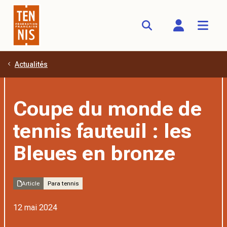
Actualités
Aller au contenu principal
Coupe du monde de
tennis fauteuil : les
Bleues en bronze
Article
Para tennis
12 mai 2024