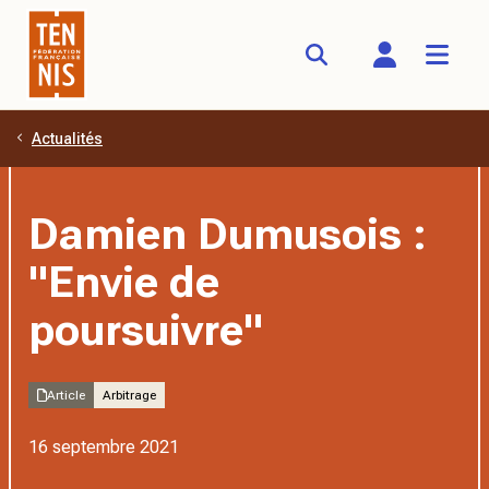
Actualités
Aller au contenu principal
Damien Dumusois :
"Envie de
poursuivre"
Article
Arbitrage
16 septembre 2021