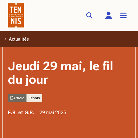
Actualités
Aller au contenu principal
Jeudi 29 mai, le fil
du jour
Article
Tennis
E.B. et G.B.
29 mai 2025