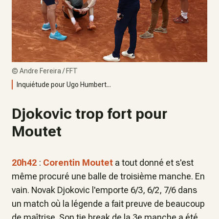
©
Andre Fereira / FFT
Inquiétude pour Ugo Humbert...
Djokovic trop fort pour
Moutet
20h42
:
Corentin Moutet
a tout donné et s'est
même procuré une balle de troisième manche. En
vain. Novak Djokovic l'emporte 6/3, 6/2, 7/6 dans
un match où la légende a fait preuve de beaucoup
de maîtrise. Son tie break de la 3e manche a été