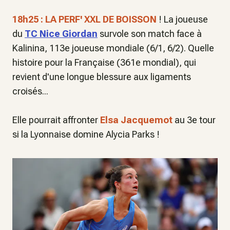
18h25 : LA PERF' XXL DE BOISSON
! La joueuse
du
TC Nice Giordan
survole son match face à
Kalinina, 113e joueuse mondiale (6/1, 6/2). Quelle
histoire pour la Française (361e mondial), qui
revient d'une longue blessure aux ligaments
croisés...
Elle pourrait affronter
Elsa Jacquemot
au 3e tour
si la Lyonnaise domine Alycia Parks !