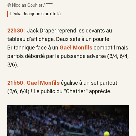
©
Nicolas Gouhier / FFT
Léolia Jeanjean s'arrête là.
22h30
: Jack Draper reprend les devants au
tableau d'affichage. Deux sets à un pour le
Britannique face à un
Gaël Monfils
combatif mais
parfois débordé par la puissance adverse (3/4, 6/4,
3/6).
21h50
:
Gaël Monfils
égalise à un set partout
(3/6, 6/4) ! Le public du "Chatrier" apprécie.