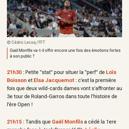
©
Cédric Lecoq / FFT
Gaël Monfils va-t-il offrir encore une fois des émotions fortes
à son public ?
21h30
: Petite "stat" pour situer la "perf" de
Loïs
Boisson
et
Elsa Jacquemot
: c'est la première
fois que deux wild-cards dames vont s'affronter au
3e tour de Roland-Garros dans toute l'histoire de
l'ère Open !
21h15
: Tandis que
Gaël Monfils
a cédé la 1ere