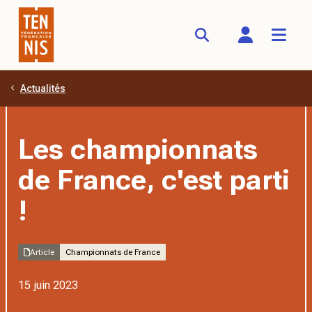
Actualités
Aller au contenu principal
Les championnats
de France, c'est parti
!
Article
Championnats de France
15 juin 2023