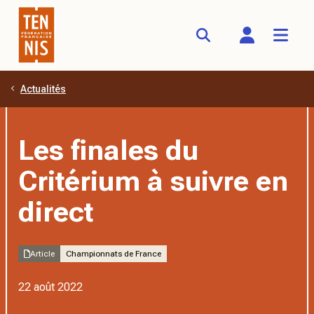
Actualités
Aller au contenu principal
Les finales du
Critérium à suivre en
direct
Article
Championnats de France
22 août 2022