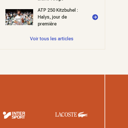
ATP 250 Kitzbuhel :
Halys, jour de
première
Voir tous les articles