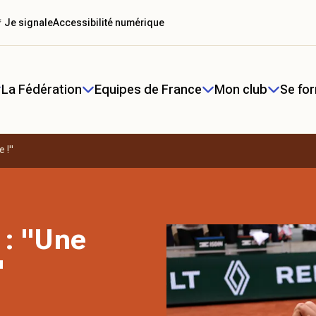
 Je signale
Accessibilité numérique
La Fédération
Equipes de France
Mon club
Se fo
e !"
 : "Une
"