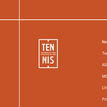
No
Te
A
M
L’I
Pr