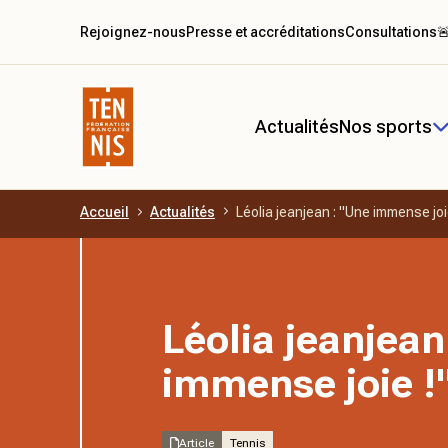
Rejoignez-nous
Presse et accréditations
Consultations

Actualités
Nos sports
Accueil
Actualités
Léolia jeanjean : "Une immense joi
Aller au contenu principal
Léolia jeanjean
immense joie !
Article
Tennis