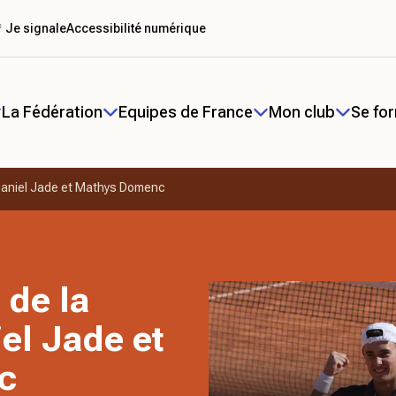
 Je signale
Accessibilité numérique
La Fédération
Equipes de France
Mon club
Se fo
e Daniel Jade et Mathys Domenc
 de la
iel Jade et
c