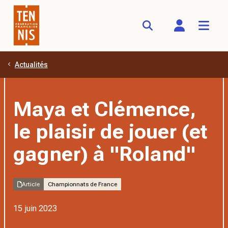
Actualités
Aller au contenu principal
Maya et Clémence,
le plaisir de jouer (et
gagner) à "Roland"
Article
Championnats de France
15 juin 2023