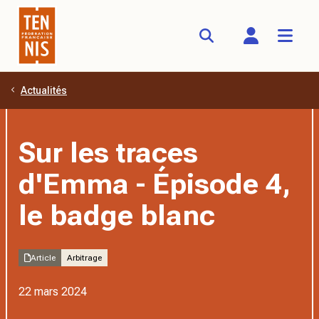
Actualités
Aller au contenu principal
Sur les traces
d'Emma - Épisode 4,
le badge blanc
Article
Arbitrage
22 mars 2024