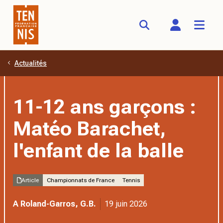
Actualités
Aller au contenu principal
11-12 ans garçons :
Matéo Barachet,
l'enfant de la balle
Article
Championnats de France
Tennis
A Roland-Garros, G.B.
19 juin 2026