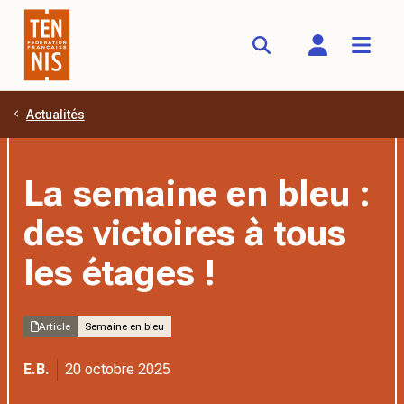
Actualités
Aller au contenu principal
La semaine en bleu :
des victoires à tous
les étages !
Article
Semaine en bleu
E.B.
20 octobre 2025