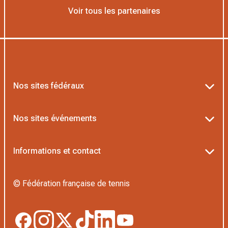
Voir tous les partenaires
Nos sites fédéraux
Ten’Up
Nos sites événements
ADOC
Billetterie Roland-Garros
Informations et contact
MOJA
Billetterie Rolex Paris Masters
Textes officiels FFT
L’Institut Formation Tennis
© Fédération française de tennis
Billetterie Alpine Paris Major
Politique de confidentialité
Proshop FFT
Boutique Officielle
Politique des cookies